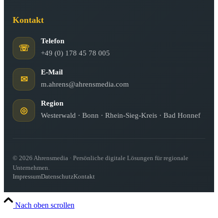
Kontakt
Telefon
☏
+49 (0) 178 45 78 005
E-Mail
✉
m.ahrens@ahrensmedia.com
Region
◎
Westerwald · Bonn · Rhein-Sieg-Kreis · Bad Honnef
© 2026 Ahrensmedia · Persönliche digitale Lösungen für regionale
Unternehmen.
Impressum
Datenschutz
Kontakt
Nach oben scrollen